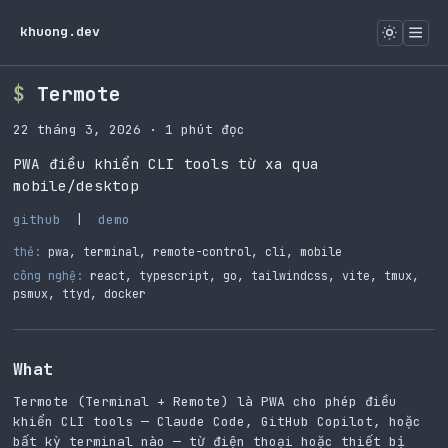
khuong.dev
Termote
22 tháng 3, 2026
· 1 phút đọc
PWA điều khiển CLI tools từ xa qua
mobile/desktop
github
|
demo
thẻ:
pwa
,
terminal
,
remote-control
,
cli
,
mobile
công nghệ:
react, typescript, go, tailwindcss, vite, tmux,
psmux, ttyd, docker
What
Termote (Terminal + Remote) là PWA cho phép điều
khiển CLI tools — Claude Code, GitHub Copilot, hoặc
bất kỳ terminal nào — từ điện thoại hoặc thiết bị