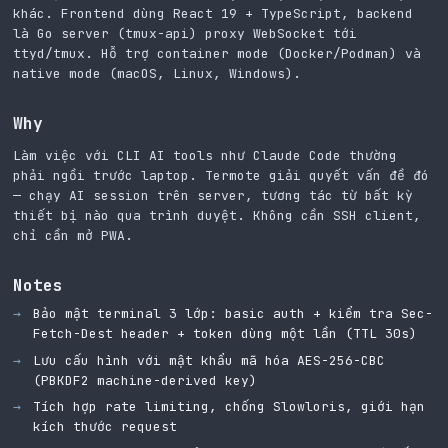
khác. Frontend dùng React 19 + TypeScript, backend
là Go server (tmux-api) proxy WebSocket tới
ttyd/tmux. Hỗ trợ container mode (Docker/Podman) và
native mode (macOS, Linux, Windows).
Why
Làm việc với CLI AI tools như Claude Code thường
phải ngồi trước laptop. Termote giải quyết vấn đề đó
— chạy AI session trên server, tương tác từ bất kỳ
thiết bị nào qua trình duyệt. Không cần SSH client,
chỉ cần mở PWA.
Notes
Bảo mật terminal 3 lớp: basic auth + kiểm tra Sec-
Fetch-Dest header + token dùng một lần (TTL 30s)
Lưu cấu hình với mật khẩu mã hóa AES-256-CBC
(PBKDF2 machine-derived key)
Tích hợp rate limiting, chống Slowloris, giới hạn
kích thước request